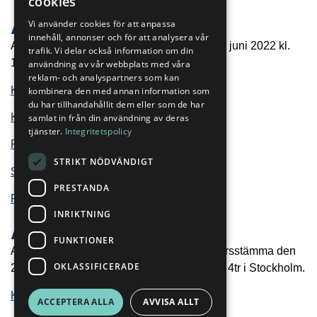
cookies
ENGLISH
ÅRSSTÄMMA 2022
Vi använder cookies för att anpassa
innehåll, annonser och för att analysera vår
Aktieägarna kallades till årsstämma den 16 juni 2022 kl.
trafik. Vi delar också information om din
11.00 på Köpmangatan 22 i Östersund.
användning av vår webbplats med våra
reklam- och analyspartners som kan
Kommuniké från årsstämma
kombinera den med annan information som
du har tillhandahållit dem eller som de har
Kallelse till årsstämma
samlat in från din användning av deras
tjänster.
Integritetspolicy
Fullmaktsformulär
STRIKT NÖDVÄNDIGT
Styrelsens redogörelse
PRESTANDA
Revisorns yttrande
INRIKTNING
ÅRSSTÄMMA 2021
FUNKTIONER
Aktieägarna i Arctic Minerals, kallades till årsstämma den
OKLASSIFICERADE
29 juni 2021 kl. 11.00 på Skeppargatan 27, 4tr i Stockholm.
Kommuniké från årsstämma
ACCEPTERA ALLA
AVVISA ALLT